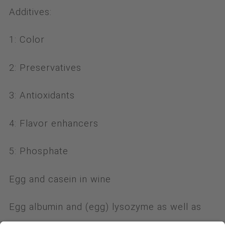
Additives:
1: Color
2: Preservatives
3: Antioxidants
4: Flavor enhancers
5: Phosphate
Egg and casein in wine
Egg albumin and (egg) lysozyme as well as