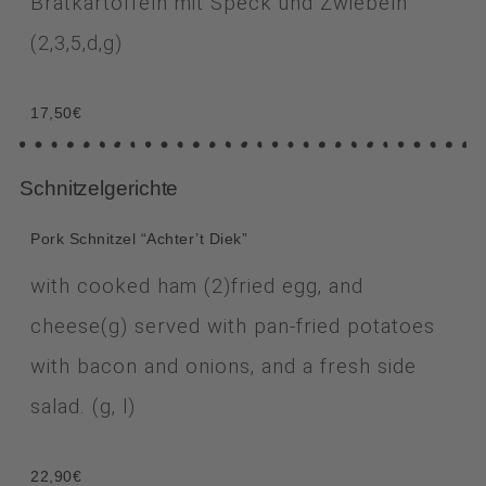
Bratkartoffeln mit Speck und Zwiebeln
(2,3,5,d,g)
17,50€
Schnitzelgerichte
Pork Schnitzel “Achter’t Diek”
with cooked ham
(2)
fried egg, and
cheese
(g)
served with pan-fried potatoes
with bacon and onions, and a fresh side
salad.
(g, l)
22,90€