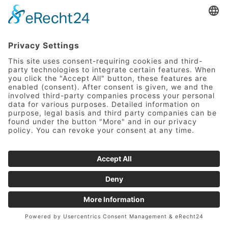
casein are used as fining agents in wine
production. However, until June 30, 2012,
they were exempt from mandatory
declaration as ingredients in wines, in
accordance with Directive 2005/26. Wines
that were placed on the market or labeled
before this date may continue to be sold until
existing stocks are depleted.
For all newer wines treated with these
substances, however, the allergens must be
declared as ingredients. This is in accordance
English
with regulations issued by the Federal