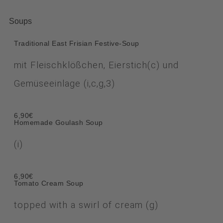
Soups
Traditional East Frisian Festive-Soup
mit Fleischklößchen, Eierstich
(c)
und
Gemüseeinlage (i,c,g,3)
6,90€
Homemade Goulash Soup
(i)
6,90€
Tomato Cream Soup
topped with a swirl of cream (g)