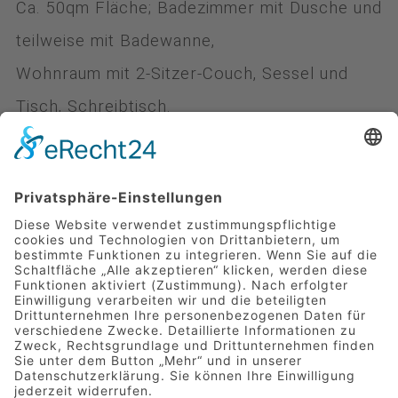
Ca. 50qm Fläche; Badezimmer mit Dusche und
teilweise mit Badewanne,
Wohnraum mit 2-Sitzer-Couch, Sessel und
Tisch, Schreibtisch.
Separates großzügiges Schlafzimmer,
getrennt vom Wohnraum durch einen
Türbogen mit Vorhang, teilweise mit zwei
Balkonen.
Die Zimmerpreise enthalten das Frühstück.
Einzelzimmer:
122,00€ - 125,00€
Doppelzimmer:
172,00€ - 175,00€