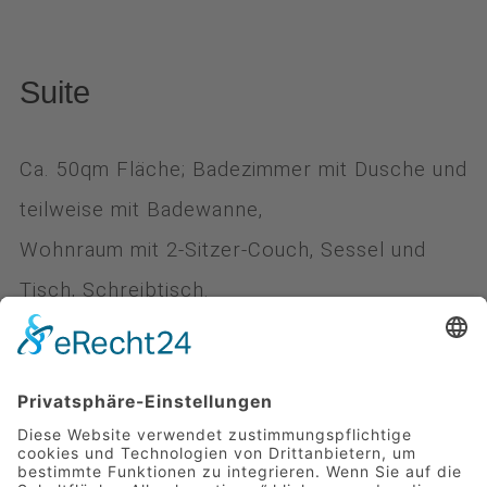
Suite
Ca. 50qm Fläche; Badezimmer mit Dusche und
teilweise mit Badewanne,
Wohnraum mit 2-Sitzer-Couch, Sessel und
Tisch, Schreibtisch.
Separates großzügiges Schlafzimmer,
getrennt vom Wohnraum durch einen
Türbogen mit Vorhang, teilweise mit zwei
Balkonen.