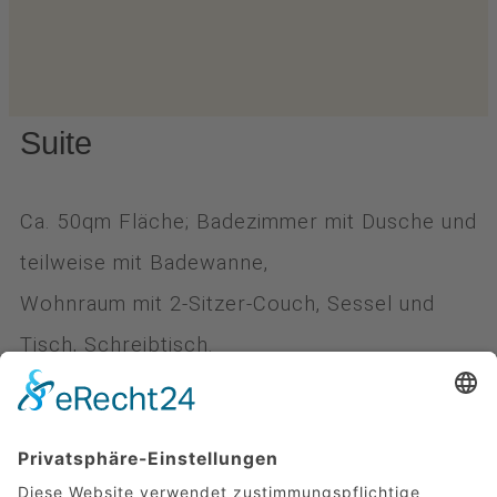
Suite
Ca. 50qm Fläche; Badezimmer mit Dusche und
teilweise mit Badewanne,
Wohnraum mit 2-Sitzer-Couch, Sessel und
Tisch, Schreibtisch.
Separates großzügiges Schlafzimmer,
getrennt vom Wohnraum durch einen
Türbogen mit Vorhang, teilweise mit zwei